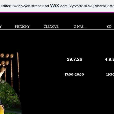
v editoru webových stránek od
.com
. Vytvořte si svůj vlastní ješ
Y
PÍSNIČKY
ČLENOVÉ
O NÁS...
CD
29.7.26
4.9.
17:00-20:00
19:3
Bystro Cafe
(A)VO
K Rotundě 3,
Float
Praha 2-
Galle
Vyšehrad
Výtoň, P