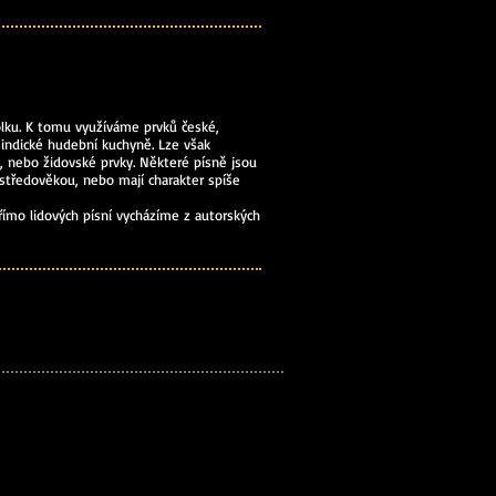
olku. K tomu využíváme prvků české,
i indické hudební kuchyně. Lze však
, nebo židovské prvky. Některé písně jsou
středověkou, nebo mají charakter spíše
římo lidových písní vycházíme z autorských