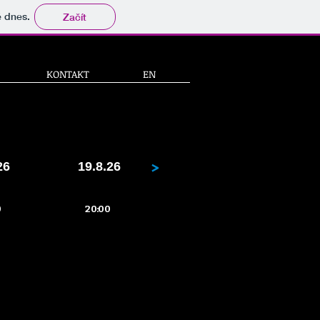
tě dnes.
Začít
KONTAKT
EN
>
26
19.8.26
0
20:00
ID
Balbínka
ing
Balbínova 6,
ry
Praha 2
raha 2