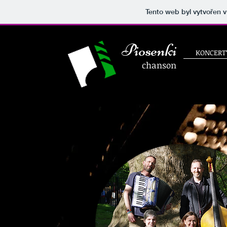
Tento web byl vytvořen 
Piosenki
KONCERT
chanson