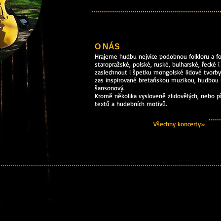
O NÁS
Hrajeme hudbu nejvíce podobnou folkloru a f
staropražské, polské, ruské, bulharské, řecké 
zaslechnout i špetku mongolské lidové tvorby
zas inspirované bretaňskou muzikou, hudbou 
šansonový.
Kromě několika vysloveně zlidovělých, nebo p
textů a hudebních motivů.
Všechny koncerty»